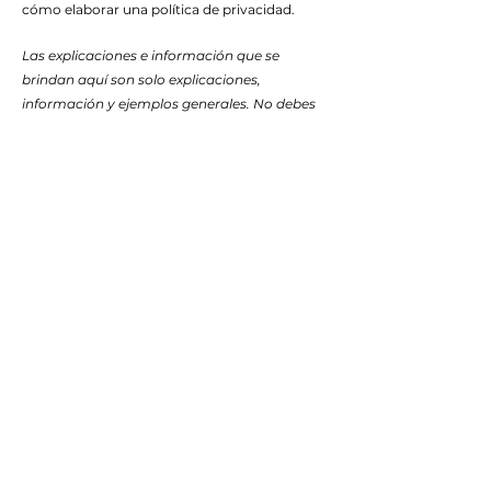
cómo elaborar una política de privacidad.
Las explicaciones e información que se
brindan aquí son solo explicaciones,
información y ejemplos generales. No debes
considerar este artículo como asesoramiento
legal ni como recomendación sobre lo que
realmente debes hacer. Te recomendamos
que busques asesoría legal para entender y
elaborar tu política de privacidad.
Política de privacidad
© 2023 Creado por Ana Sanz Llorens
con
Wix.com